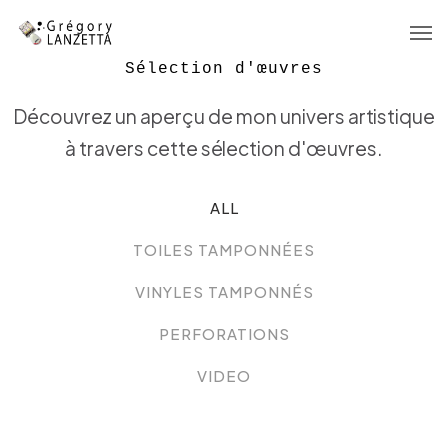
Sélection d'œuvres
S
é
l
e
c
t
i
o
n
d
'
œ
u
v
r
e
s
Accueil
Découvrez un aperçu de mon univers artistique
Galerie
à travers cette sélection d'œuvres.
Démarche
ALL
Boutique
/
TOILES TAMPONNÉES
Contact
/
VINYLES TAMPONNÉS
/
PERFORATIONS
/
VIDEO