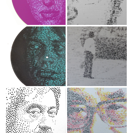
Winehouse
Acrylique sur toile /
tampon dateur,
Acrylique / tampon
60x73 cm, 2019
dateur sur disque
vinyle, 30 cm
6 DEC1968
05 JUIN 1989
Mick Jagger
Place
Tienanmen
default 2Acrylique /
tampon dateur sur
Encre sur papier /
disque vinyle, 30 cm
tampon dateur,
65x50 cm, 2021
05 OCT 1989
Serge
Gainsbourg
Dalai LAMA
Perforations sur
Encre sur papier /