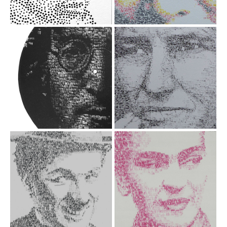
papier, 30x40 cm
Tampon dateur,
50x65, 2020
11 OCT. 1971 -
06 MARS 1936
Imagine - John
Acrylique sur toile /
Lennon
Tampon dateur,
60x60 cm, 2020
Acrylique sur disque
vinyle - 30cm
Charlie Chaplin
Frida
Vidéo
Vidéo