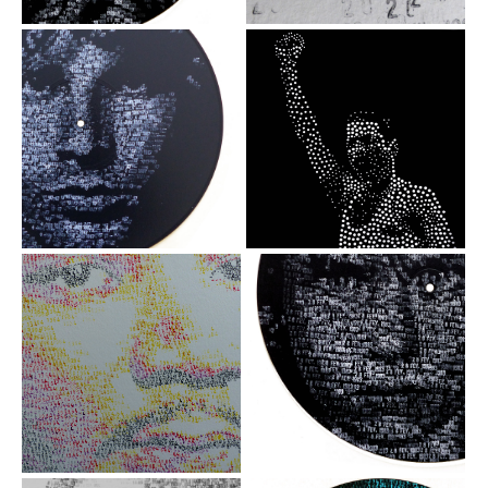
cm, 2021
Encre sur papier /
tampon dateur,
50x65 cm, 2021
4 JANV.1967
Freddie
Jim Morrison
Mercury
Acrylique / tampon
Perforations sur
dateur sur disque
papier, 30x40 cm
vinyle, 30 cm
28 FEV 1983 U2
1964 - M.
Luther King
Acrylique / tampon
dateur sur disque
Encre sur papier/
vinyle, 30 cm
tampon dateur,
50x65 cm, 2021