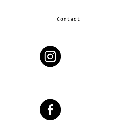
Contact
C
o
n
t
a
c
t