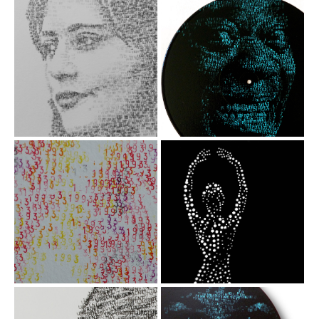
16 SEPT 2022 -
1967 Louis
Masha AMINI
Armstrong
Encre sur papier /
Acrylique / tampon
tampon dateur,
dateur sur disque
30x40 cm, 2022
vinyle, 30 cm
1993 - Nelson
La danseuse
Mandela
Perforations sur
papier
Encre sur papier /
tampon dateur,
50x65 cm, 2021