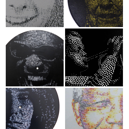
Frank
Acrylique / tampon
dateur sur disque
Encre sur papier /
vinyle, 30 cm
tampon dateur,
30x40 cm, 2021
1960 Ray
Le petit
trompettiste
Charles
Acrylique / tampon
Perforations sur
dateur sur disque
papier, 40x30 cm
vinyle, 30 cm
12 AOUT1968
46664 -
Janis Joplin
Nelson
Mandela
Acrylique / tampon