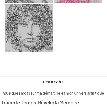
Jim Morrison
Vidéo
Démarche
D
é
m
a
r
c
h
e
Quelques mots sur ma démarche et mon univers artistique
Tracer le Temps, Révéler la Mémoire