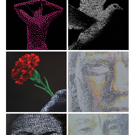
Merci Simone
FRAGILE
Acrylique / tampon
Perforations sur
papier, 30x40 cm
dateur sur toile,
80x80 cm, 2023
25 AVR 1974-
Donald Trump
La Révolution
-Fake news
des œillets
fuck news
Acrylique / tampon
Acrylique / tampon
dateur sur toile,
dateur sur toile,
60x73 cm, 2022
80x80 cm 2024