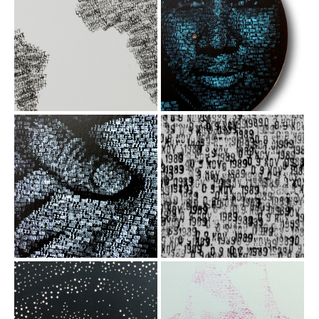
29 Avril 1967
URGENT
Aretha Franklin
Acrylique/ tampon
dateur sur toile,
Acrylique / tampon
60x73 cm, 2018
dateur sur disque
vinyle, 30 cm
23 AOUT 1989
09 NOV 1989 -
- La voie balte
Mur de Berlin
Acrylique sur toile /
Acrylique sur toile /
tampon dateur,
tampon dateur,
60x60 cm, 2021
92x65 cm, 2020