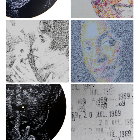
dateur sur disque
Encre sur papier /
vinyle, 30 cm
tampon, 33x65 cm,
2020
21 OCT. 1967 -
08 NOV 1967 -
La jeune fille à
Miriam
MAKEBA
la fleur
Acrylique / tampon
Acrylique / tampon
dateur sur toile,
dateur sur toile,
92x65 cm, 2018
80x80 cm, 2023
11 JUIL 1969
20 JUIL 1969,
David Bowie
Encre sur
papier /
Acrylique / tampon
tampon
dateur sur disque
dateur, 50x65
vinyle, 30 cm