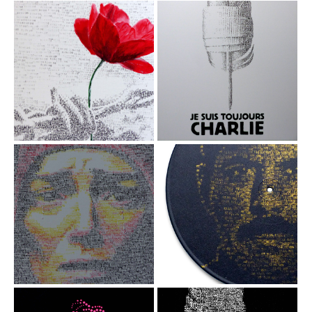
08 MAI 1945 La
07 JANV. 2015
Je suis Charlie
fleur au
barbelé
Acrylique sur toile /
Tampon dateur, 65 x
Acrylique sur toile /
92cm, 2025
tampon dateur,
80x80 cm, 2025
13 JUIL 1985
Marianne -
Liberté Egalité
Freddie
Fraternité
Mercury
Acrylique / tampon
Acrylique / tampon
sur toile, 65x81 cm,
dateur sur disque
vinyle, 30 cm
2024