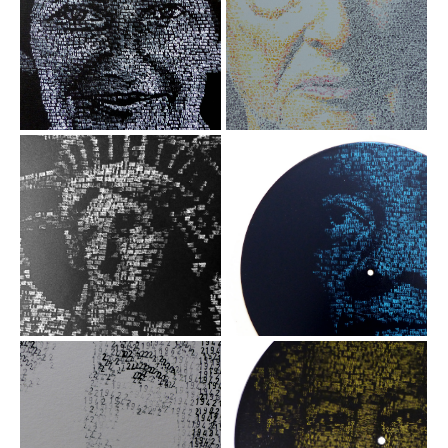
08 JUIL. 2021 -
26 NOV 1974 -
Simone VEIL
Edgar Morin
Acrylique / tampon
Acrylique / tampon
dateur sur toile,
dateur sur toile,
80x80 cm, 2022
80x80 cm, 2024
24 juin 2022
1 Mai 1971 Bill
Withers
Acrylique sur papier /
tampon dateur
Acrylique / tampon
50x70 cm, 2022
dateur sur disque
vinyle, 30 cm
02 JUIN 2022
1942 -Anne