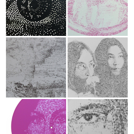
01 JANV 2023
Oeil
Yes We Ken
40x30 cm
01 JANV 2023 Yes We
Ken, Acrylique sur
toile / tampon
dateur, 80x80 cm,
2023
09 AOUT 1945
25 MARS 1969
Nagasaki
- J. Lennon - Y.
Ono
09 AOUT 1945
Nagasaki, Acrylique
Acrylique sur toile /
sur toile / tampon
tampon dateur
dateur, 60x81 cm,
92x73 cm 2020
2019
27 OCT. 2006
01 DEC 1955 -
Rosa Parks
Amy